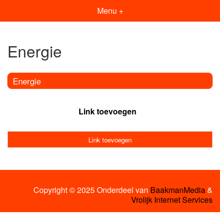
Menu +
Energie
Energie
Link toevoegen
Link toevoegen
Copyright © 2025 Onderdeel van
BaakmanMedia
&
Vrolijk Internet Services